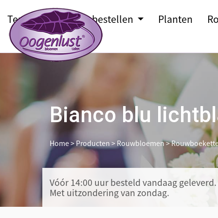
Terras
Bloemen bestellen
Planten
Ro
Bianco blu lichtb
Home
>
Producten
>
Rouwbloemen
>
Rouwboekett
Vóór 14:00 uur besteld
vandaag geleverd.
Met uitzondering van zondag.