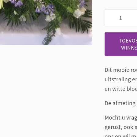
Bianco
blu
lichtblauw
en
TOEVO
wit
WINK
aantal
Dit mooie ro
uitstraling 
en witte blo
De afmeting 
Mocht u vrag
gerust, ook a
ons en wij m