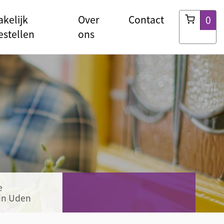
akelijk
Over
Contact
0
estellen
ons
e
in Uden