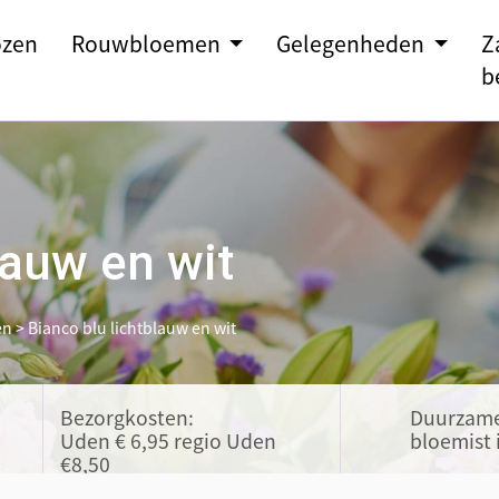
zen
Rouwbloemen
Gelegenheden
Z
b
lauw en wit
en
>
Bianco blu lichtblauw en wit
Bezorgkosten:
Duurzam
Uden € 6,95 regio Uden
bloemist 
€8,50