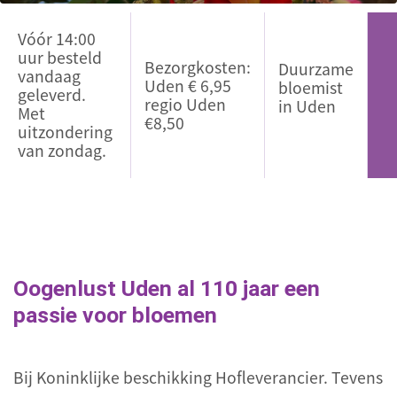
Vóór 14:00
uur besteld
Bezorgkosten:
Duurzame
vandaag
Uden € 6,95
bloemist
geleverd.
regio Uden
in Uden
Met
€8,50
uitzondering
van zondag.
Oogenlust Uden al 110 jaar een
passie voor bloemen
Bij Koninklijke beschikking Hofleverancier. Tevens