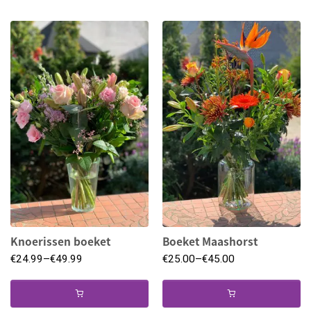
Knoerissen boeket
Boeket Maashorst
€
24.99
–
€
49.99
€
25.00
–
€
45.00