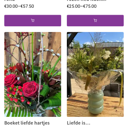
€
30.00
–
€
57.50
€
25.00
–
€
75.00
Boeket liefde hartjes
Liefde is…