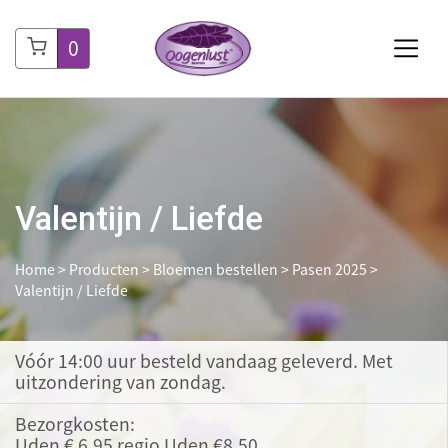
0
Valentijn / Liefde
Home
>
Producten
>
Bloemen bestellen
>
Pasen 2025
>
Valentijn / Liefde
Vóór 14:00 uur besteld
vandaag geleverd. Met
uitzondering van zondag.
Bezorgkosten:
Uden € 6,95 regio Uden €8,50