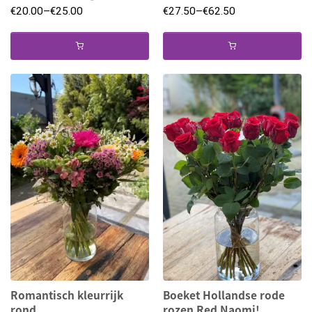
€
20.00
–
€
25.00
€
27.50
–
€
62.50
Romantisch kleurrijk
Boeket Hollandse rode
rond
rozen Red Naomi!