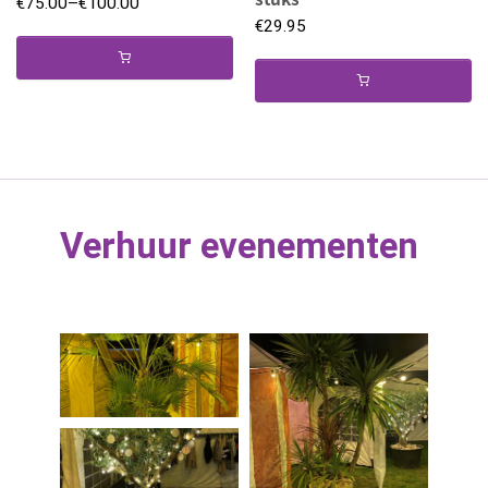
€
75.00
–
€
100.00
€
29.95
Verhuur evenementen