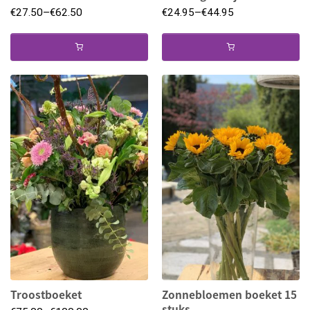
€
27.50
–
€
62.50
€
24.95
–
€
44.95
Troostboeket
Zonnebloemen boeket 15
stuks