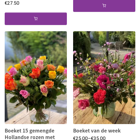
€
27.50
Boeket 15 gemengde
Boeket van de week
Hollandse rozen met
€
25.00
–
€
35.00