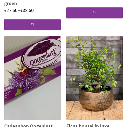
groen
€
27.50
–
€
32.50
Cadeaubon Oogenlust
Ficus bonsai in luxe