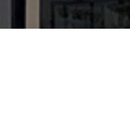
Kom langs bij ons in de winkel
Wij maken graag een prachtig
boeket naar wens voor je