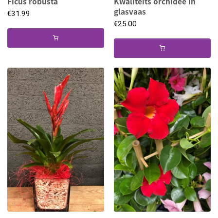
Ficus robusta
Kwaliteits orchidee in
glasvaas
€
31.99
€
25.00