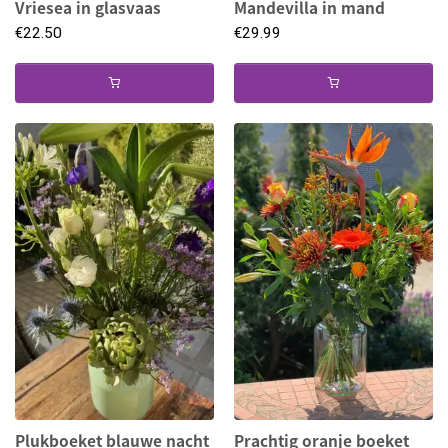
Vriesea in glasvaas
Mandevilla in mand
€
22.50
€
29.99
Plukboeket blauwe nacht
Prachtig oranje boeket