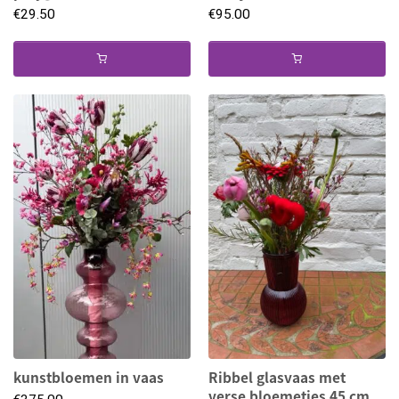
€
29.50
€
95.00
kunstbloemen in vaas
Ribbel glasvaas met
verse bloemetjes 45 cm