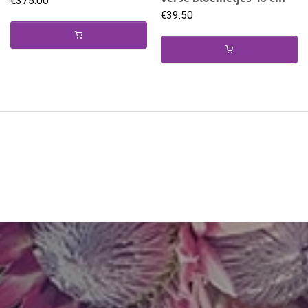
€
375.00
€
39.50