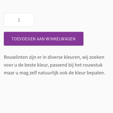
Rouw
linten
met
persoonlijke
TOEVOEGEN AAN WINKELWAGEN
tekst
aantal
Rouwlinten zijn er in diverse kleuren, wij zoeken
voor u de beste kleur, passend bij het rouwstuk
maar u mag zelf natuurlijk ook de kleur bepalen.