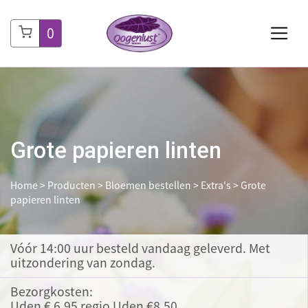
0
Grote papieren linten
Home
>
Producten
>
Bloemen bestellen
>
Extra's
>
Grote
papieren linten
Vóór 14:00 uur besteld
vandaag geleverd. Met
uitzondering van zondag.
Bezorgkosten:
Uden € 6,95 regio Uden €8,50