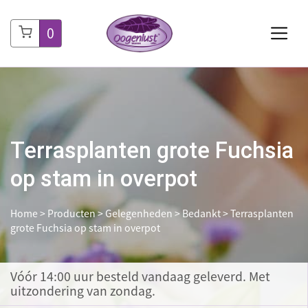
0
Terrasplanten grote Fuchsia
op stam in overpot
Home
>
Producten
>
Gelegenheden
>
Bedankt
>
Terrasplanten
grote Fuchsia op stam in overpot
Vóór 14:00 uur besteld
vandaag geleverd. Met
uitzondering van zondag.