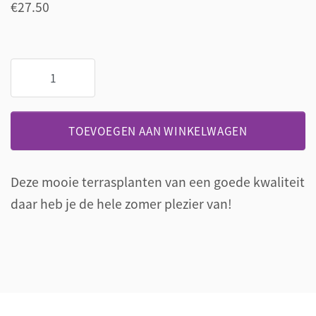
€
27.50
Terrasplanten
grote
Fuchsia
op
TOEVOEGEN AAN WINKELWAGEN
stam
in
overpot
Deze mooie terrasplanten van een goede kwaliteit
aantal
daar heb je de hele zomer plezier van!