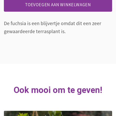
in
TOEVOEGEN AAN WINKELWAGEN
roodstenen
overpot
aantal
De fuchsia is een blijvertje omdat dit een zeer
gewaardeerde terrasplant is.
Ook mooi om te geven!