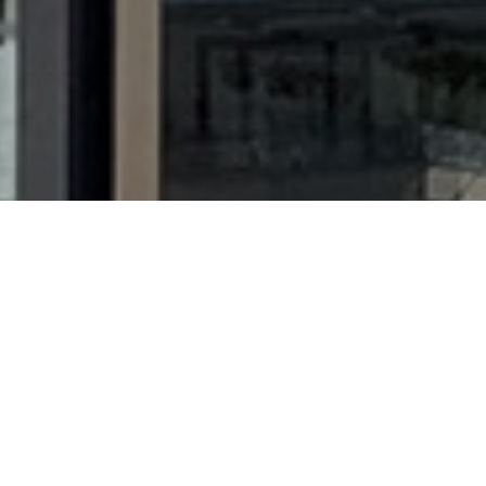
Kom langs bij ons in de winkel
Wij maken graag een prachtig
boeket naar wens voor je
BEKIJK ONZE OPENINGSTIJDEN