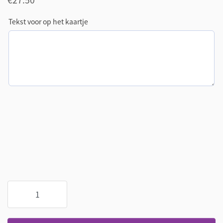
€
27.50
Tekst voor op het kaartje
Terrasplanten
grote
Fuchsia