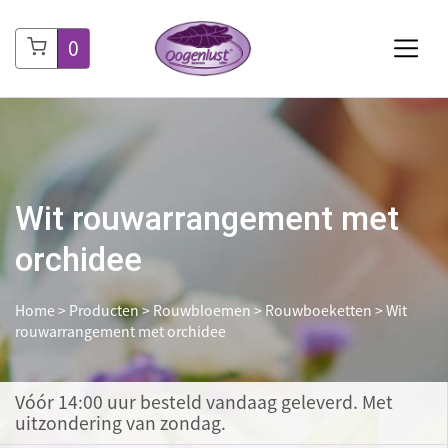
0
Wit rouwarrangement met
orchidee
Home
>
Producten
>
Rouwbloemen
>
Rouwboeketten
>
Wit
rouwarrangement met orchidee
Vóór 14:00 uur besteld
vandaag geleverd. Met
uitzondering van zondag.