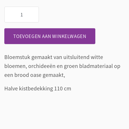
Wit
rouwarrangement
met
orchidee
TOEVOEGEN AAN WINKELWAGEN
aantal
Bloemstuk gemaakt van uitsluitend witte
bloemen, orchideeën en groen bladmateriaal op
een brood oase gemaakt,
Halve kistbedekking 110 cm