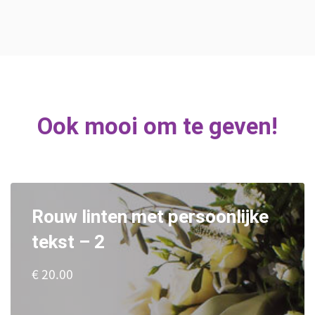
Ook mooi om te geven!
Rouw linten met persoonlijke
tekst – 2
€ 20.00