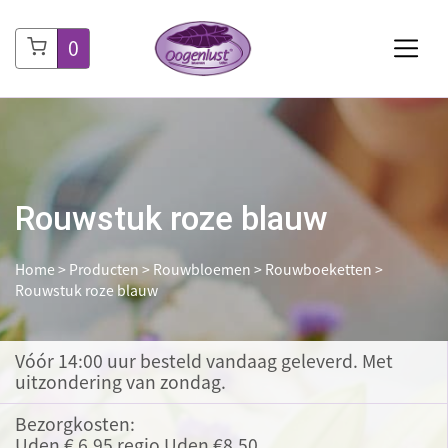
0
Rouwstuk roze blauw
Home
>
Producten
>
Rouwbloemen
>
Rouwboeketten
>
Rouwstuk roze blauw
Vóór 14:00 uur besteld
vandaag geleverd. Met
uitzondering van zondag.
Bezorgkosten:
Uden € 6,95 regio Uden €8,50