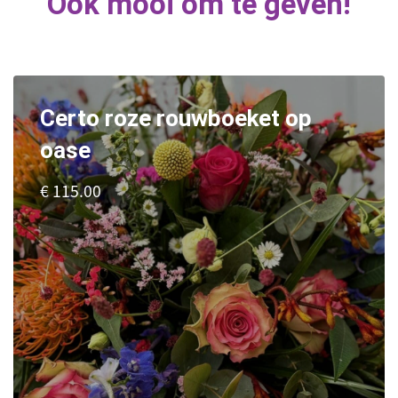
Ook mooi om te geven!
Certo roze rouwboeket op
oase
€ 115.00