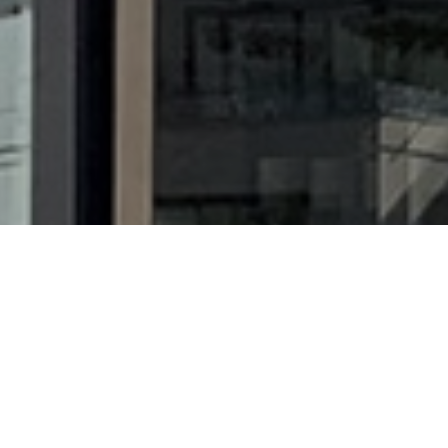
Kom langs bij ons in de winkel
Wij maken graag een prachtig
boeket naar wens voor je
BEKIJK ONZE OPENINGSTIJDEN