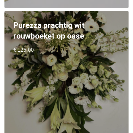
Purezza prachtig wit
rouwboeket op oase
€ 125.00