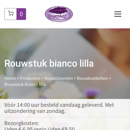
0
Rouwstuk bianco lilla
Home
>
Producten
>
Rouwbloemen
>
Rouwboeketten
>
Rouwstuk bianco lilla
Vóór 14:00 uur besteld
vandaag geleverd. Met
uitzondering van zondag.
Bezorgkosten:
Uden € 6,95 regio Uden €8,50