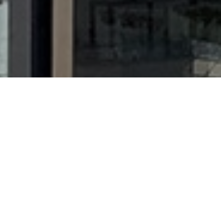
Kom langs bij ons in de winkel
Wij maken graag een prachtig
boeket naar wens voor je
BEKIJK ONZE OPENINGSTIJDEN