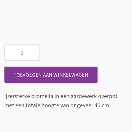
Bromelia
in
decoratieve
aardewerk
TOEVOEGEN AAN WINKELWAGEN
overpot
aantal
ijzersterke bromelia in een aardewerk overpot
met een totale hoogte van ongeveer 40 cm