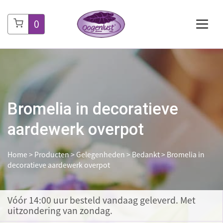
0
Bromelia in decoratieve
aardewerk overpot
Home
>
Producten
>
Gelegenheden
>
Bedankt
>
Bromelia in
decoratieve aardewerk overpot
Vóór 14:00 uur besteld
vandaag geleverd. Met
uitzondering van zondag.