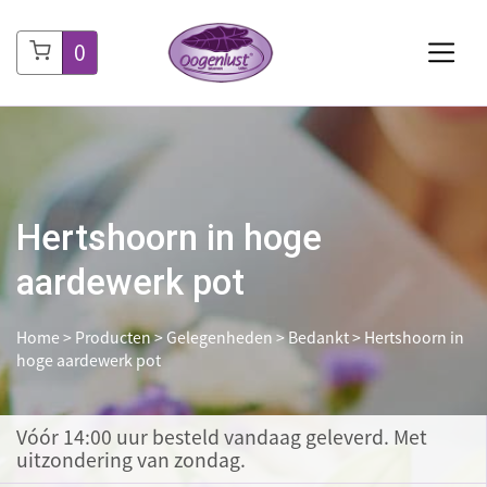
0
Hertshoorn in hoge
aardewerk pot
Home
>
Producten
>
Gelegenheden
>
Bedankt
>
Hertshoorn in
hoge aardewerk pot
Vóór 14:00 uur besteld
vandaag geleverd. Met
uitzondering van zondag.