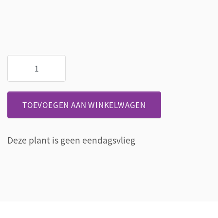
Hertshoorn
in
hoge
aardewerk
TOEVOEGEN AAN WINKELWAGEN
pot
aantal
Deze plant is geen eendagsvlieg