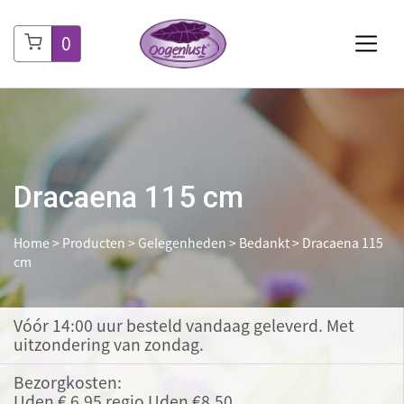
0
Dracaena 115 cm
Home
>
Producten
>
Gelegenheden
>
Bedankt
>
Dracaena 115
cm
Vóór 14:00 uur besteld
vandaag geleverd. Met
uitzondering van zondag.
Bezorgkosten:
Uden € 6,95 regio Uden €8,50