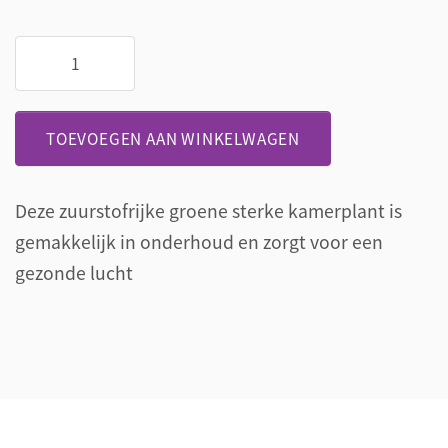
Dracaena
115
cm
aantal
TOEVOEGEN AAN WINKELWAGEN
Deze zuurstofrijke groene sterke kamerplant is
gemakkelijk in onderhoud en zorgt voor een
gezonde lucht