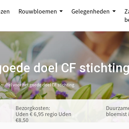
zen
Rouwbloemen
Gelegenheden
Z
b
goede doel CF stichtin
nuffel voor het goede doel CF stichting
Bezorgkosten:
Duurzam
Uden € 6,95 regio Uden
bloemist 
€8,50