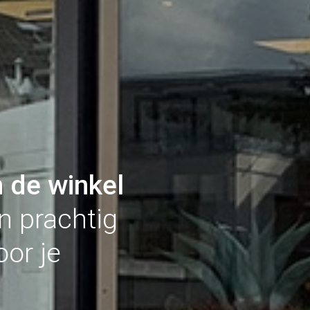
n de winkel
n prachtig
or je