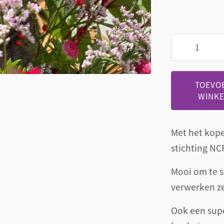
Knuffel
voor
het
goede
TOEVO
doel
WINK
CF
stichting
aantal
Met het kope
stichting NCF
Mooi om te 
verwerken ze 
Ook een supe