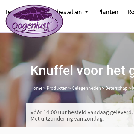
Terras
Bloemen bestellen
Planten
Ro
Knuffel voor het 
Home
>
Producten
>
Gelegenheden
>
Beterschap
>
K
Vóór 14:00 uur besteld
vandaag geleverd.
Met uitzondering van zondag.