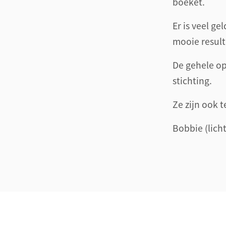
boeket.
Er is veel ge
mooie result
De gehele op
stichting.
Ze zijn ook 
Bobbie (lich