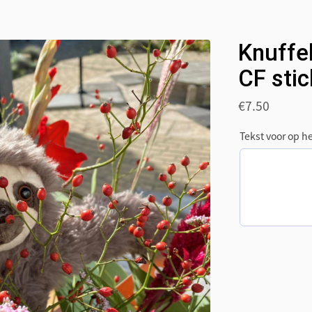
Knuffel
CF stic
€
7.50
Tekst voor op he