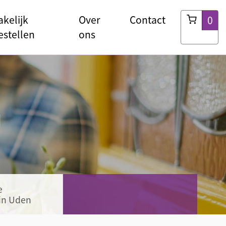
akelijk
Over
Contact
0
estellen
ons
g
e
in Uden