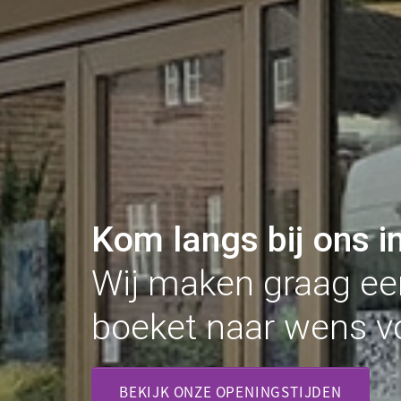
Kom langs bij ons i
Wij maken graag ee
boeket naar wens vo
BEKIJK ONZE OPENINGSTIJDEN