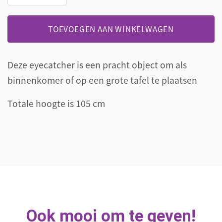
vaas
totale
TOEVOEGEN AAN WINKELWAGEN
hoogte
105
cm
Deze eyecatcher is een pracht object om als
aantal
binnenkomer of op een grote tafel te plaatsen
Totale hoogte is 105 cm
Ook mooi om te geven!