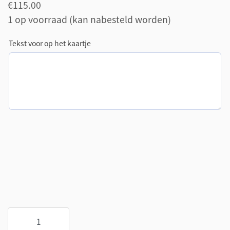
€
115.00
1 op voorraad (kan nabesteld worden)
Tekst voor op het kaartje
Kunstbloemen
in